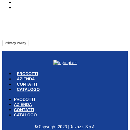
CONTATTI
CATALOGO
© Copyright 2023 | Ravazzi S.p.A. | Viale Lombardia 10, Orio al Serio
(BG) Italy | Tel. +39 035 533371 | P.IVA 02231480167 |
Privacy Policy
|
Cookie Policy
– Powered by
Cawipa.com
Privacy Policy
PRODOTTI
AZIENDA
CONTATTI
CATALOGO
PRODOTTI
AZIENDA
CONTATTI
CATALOGO
© Copyright 2023 | Ravazzi S.p.A.