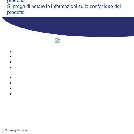
prodotto.
Si prega di notare le informazioni sulla confezione del
prodotto.
PRODOTTI
AZIENDA
CONTATTI
CATALOGO
PRODOTTI
AZIENDA
CONTATTI
CATALOGO
© Copyright 2023 | Ravazzi S.p.A. | Viale Lombardia 10, Orio al Serio
(BG) Italy | Tel. +39 035 533371 | P.IVA 02231480167 |
Privacy Policy
|
Cookie Policy
– Powered by
Cawipa.com
Privacy Policy