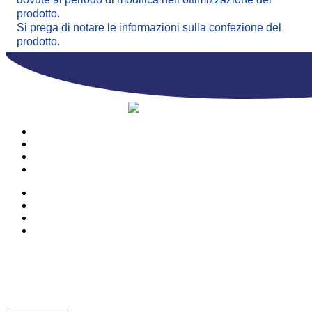
prodotto.
Si prega di notare le informazioni sulla confezione del
prodotto.
PRODOTTI
AZIENDA
CONTATTI
CATALOGO
PRODOTTI
AZIENDA
CONTATTI
CATALOGO
© Copyright 2023 | Ravazzi S.p.A. | Viale Lombardia 10, Orio al Serio
(BG) Italy | Tel. +39 035 533371 | P.IVA 02231480167 |
Privacy Policy
|
Cookie Policy
– Powered by
Cawipa.com