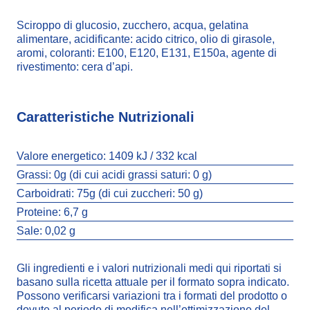
Sciroppo di glucosio, zucchero, acqua, gelatina
alimentare, acidificante: acido citrico, olio di girasole,
aromi, coloranti: E100, E120, E131, E150a, agente di
rivestimento: cera d’api.
Caratteristiche Nutrizionali
Valore energetico:
1409 kJ / 332 kcal
Grassi:
0g (di cui acidi grassi saturi: 0 g)
Carboidrati:
75g (di cui zuccheri: 50 g)
Proteine:
6,7 g
Sale:
0,02 g
Gli ingredienti e i valori nutrizionali medi qui riportati si
basano sulla ricetta attuale per il formato sopra indicato.
Possono verificarsi variazioni tra i formati del prodotto o
dovute al periodo di modifica nell’ottimizzazione del