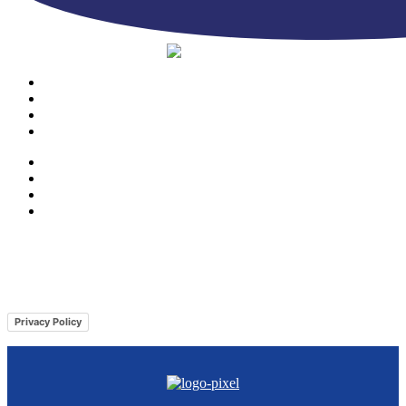
PRODOTTI
AZIENDA
CONTATTI
CATALOGO
PRODOTTI
AZIENDA
CONTATTI
CATALOGO
© Copyright 2023 | Ravazzi S.p.A. | Viale Lombardia 10, Orio al Serio
(BG) Italy | Tel. +39 035 533371 | P.IVA 02231480167 |
Privacy Policy
|
Cookie Policy
– Powered by
Cawipa.com
Privacy Policy