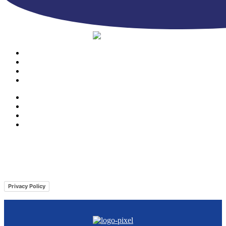
PRODOTTI
AZIENDA
CONTATTI
CATALOGO
PRODOTTI
AZIENDA
CONTATTI
CATALOGO
© Copyright 2023 | Ravazzi S.p.A. | Viale Lombardia 10, Orio al Serio
(BG) Italy | Tel. +39 035 533371 | P.IVA 02231480167 |
Privacy Policy
|
Cookie Policy
– Powered by
Cawipa.com
Privacy Policy